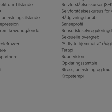
ektrum Tilstande
Selvforståelseskurser (SFK
D
Selvforståelseskursus for
 belastningstilstande
Rådgivningsforløb
epression
Sanseprofil
trem kravundgående
Sensorisk selvregulerings
Seksuelle overgreb
“At flytte hjemmefra”-rådg
skolefravær
Terapi
ere
Supervision
spartnere
Opklaringssamtale
Stress, belastning og trau
t
Kropsterapi