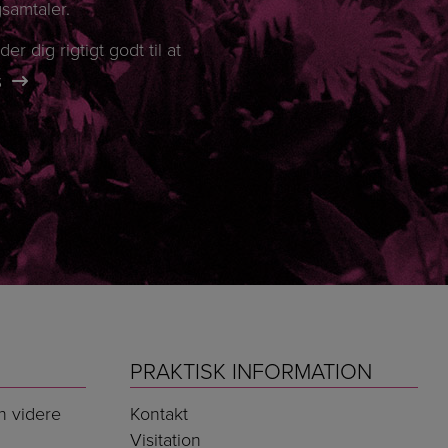
gsamtaler.
r dig rigtigt godt til at
S
PRAKTISK INFORMATION
n videre
Kontakt
Visitation