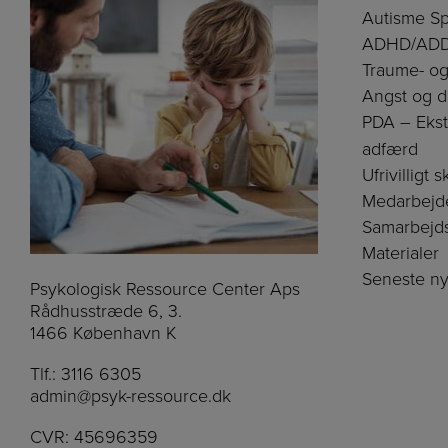
Autisme Sp
ADHD/AD
Traume- og
Angst og d
PDA – Eks
adfærd
Ufrivilligt 
Medarbejd
Samarbejd
Materialer
Seneste ny
Psykologisk Ressource Center Aps
Rådhusstræde 6, 3.
1466 København K
Tlf.:
3116 6305
admin@psyk-ressource.dk
CVR: 45696359