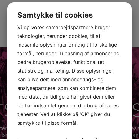
Samtykke til cookies
Vi og vores samarbejdspartnere bruger
teknologier, herunder cookies, til at
indsamle oplysninger om dig til forskellige
formål, herunder: Tilpasning af annoncering,
bedre brugeroplevelse, funktionalitet,
statistik og marketing. Disse oplysninger
kan blive delt med annoncerings- og
analysepartnere, som kan kombinere dem
med data, du tidligere har givet dem eller
TS OG CHECKLI
de har indsamlet gennem din brug af deres
tjenester. Ved at klikke på 'OK' giver du
samtykke til disse formål.
ter er ikke diagnoseredskaber i sig selv, men kan bruges t
autisme, PDA og skoletrivsel. Checklisterne kan bruges so