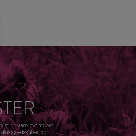
STER
il at opklare eventuelle
m dialogredskaber og