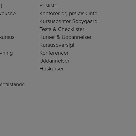
)
Prisliste
 voksne
Kontorer og praktisk info
Kursuscenter Søbygaard
Tests & Checklister
kursus
Kurser & Uddannelser
Kursusoversigt
ivning
Konferencer
Uddannelser
Huskurser
metilstande