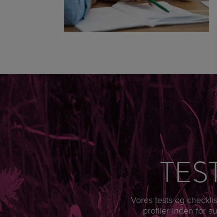
TES
Vores tests og checklis
profiler inden for 