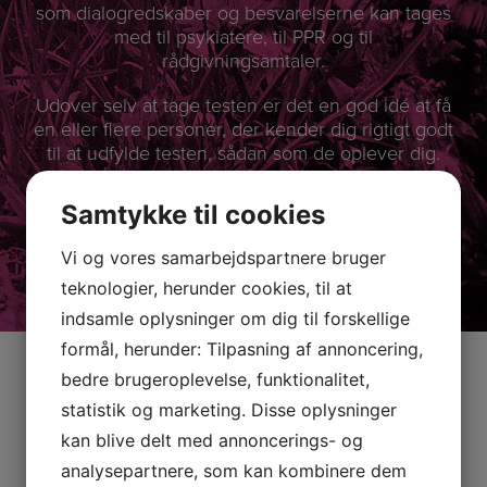
som dialogredskaber og besvarelserne kan tages
med til psykiatere, til PPR og til
rådgivningsamtaler.
Udover selv at tage testen er det en god idé at få
en eller flere personer, der kender dig rigtigt godt
til at udfylde testen, sådan som de oplever dig.
PRØV VORES TESTS
Samtykke til cookies
Vi og vores samarbejdspartnere bruger
teknologier, herunder cookies, til at
indsamle oplysninger om dig til forskellige
formål, herunder: Tilpasning af annoncering,
KONTAKTINFORMATION
bedre brugeroplevelse, funktionalitet,
statistik og marketing. Disse oplysninger
kan blive delt med annoncerings- og
analysepartnere, som kan kombinere dem