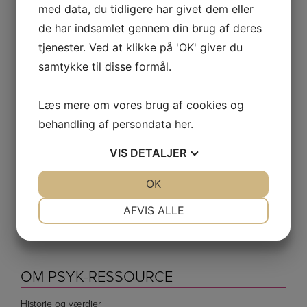
med data, du tidligere har givet dem eller
de har indsamlet gennem din brug af deres
tjenester. Ved at klikke på 'OK' giver du
samtykke til disse formål.
Psykologisk Ressource Center Aps
Rådhusstræde 6, 3.
Læs mere om vores brug af cookies og
1466 København K
behandling af persondata
her
.
Tlf.:
3116 6305
admin@psyk-ressource.dk
VIS
DETALJER
CVR: 45696359
JA
NEJ
OK
JA
NEJ
NØDVENDIGE
PRÆFERENCER
AFVIS ALLE
JA
NEJ
JA
NEJ
MARKETING
STATISTIK
OM PSYK-RESSOURCE
Historie og værdier