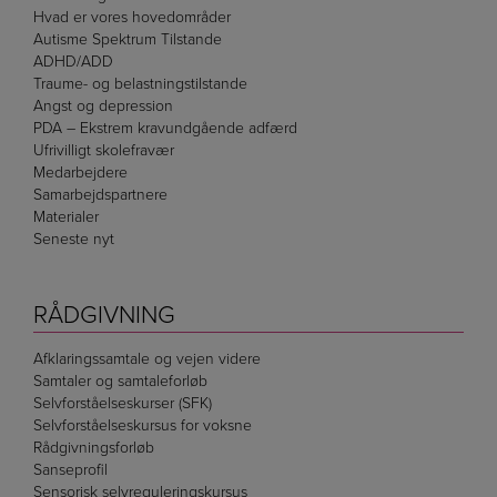
Hvad er vores hovedområder
Autisme Spektrum Tilstande
ADHD/ADD
Traume- og belastningstilstande
Angst og depression
PDA – Ekstrem kravundgående adfærd
Ufrivilligt skolefravær
Medarbejdere
Samarbejdspartnere
Materialer
Seneste nyt
RÅDGIVNING
Afklaringssamtale og vejen videre
Samtaler og samtaleforløb
Selvforståelseskurser (SFK)
Selvforståelseskursus for voksne
Rådgivningsforløb
Sanseprofil
Sensorisk selvreguleringskursus