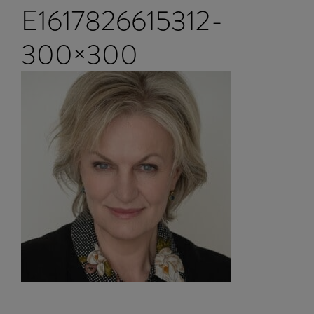
E1617826615312-
300×300