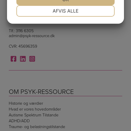
NØDVENDIGE
PRÆFERENCER
Psykologisk Ressource Center Aps
AFVIS ALLE
Rådhusstræde 6, 3.
1466 København K
JA
NEJ
JA
NEJ
MARKETING
STATISTIK
Tlf.:
3116 6305
admin@psyk-ressource.dk
CVR: 45696359
OM PSYK-RESSOURCE
Historie og værdier
Hvad er vores hovedområder
Autisme Spektrum Tilstande
ADHD/ADD
Traume- og belastningstilstande