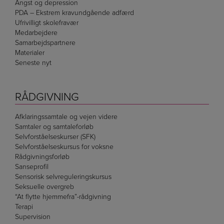
Angst og depression
PDA – Ekstrem kravundgående adfærd
Ufrivilligt skolefravær
Medarbejdere
Samarbejdspartnere
Materialer
Seneste nyt
RÅDGIVNING
Afklaringssamtale og vejen videre
Samtaler og samtaleforløb
Selvforståelseskurser (SFK)
Selvforståelseskursus for voksne
Rådgivningsforløb
Sanseprofil
Sensorisk selvreguleringskursus
Seksuelle overgreb
“At flytte hjemmefra”-rådgivning
Terapi
Supervision